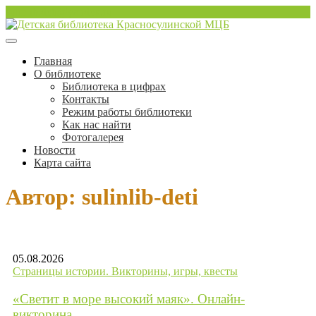
Перейти
sulinlib.deti@yandex.ru
к
содержимому
Красносулинская Детская библиотека
Детская библиотека
Главная
О библиотеке
Красносулинской МЦБ
Библиотека в цифрах
Контакты
Режим работы библиотеки
Как нас найти
Фотогалерея
Новости
Карта сайта
Автор:
sulinlib-deti
05.08.2026
Страницы истории. Викторины, игры, квесты
«Светит в море высокий маяк». Онлайн-
викторина