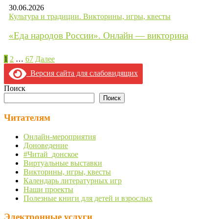
30.06.2026
Культура и традиции. Викторины, игры, квесты
«Еда народов России». Онлайн — викторина
Пагинация
1
2
…
67
Далее
записей
Версия сайта для слабовидящих
Поиск
Поиск
Читателям
Онлайн-мероприятия
Доноведение
#Читай_донское
Виртуальные выставки
Викторины, игры, квесты
Календарь литературных игр
Наши проекты
Полезные книги для детей и взрослых
Электронные услуги