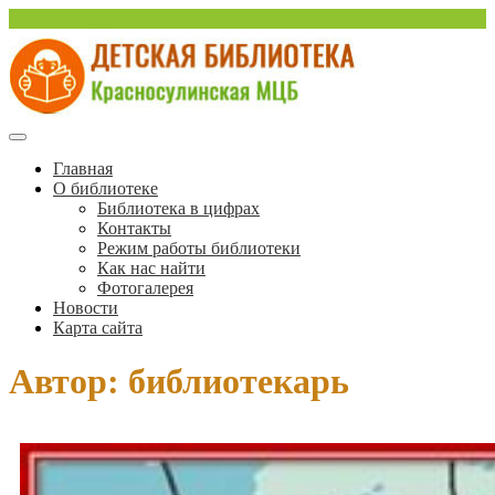
Перейти
sulinlib.deti@yandex.ru
к
содержимому
Красносулинская Детская библиотека
Детская библиотека
Главная
О библиотеке
Красносулинской МЦБ
Библиотека в цифрах
Контакты
Режим работы библиотеки
Как нас найти
Фотогалерея
Новости
Карта сайта
Автор:
библиотекарь