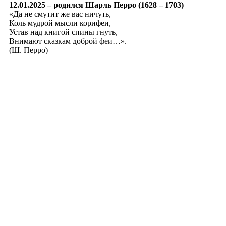
12.01.2025 – родился Шарль Перро (1628 – 1703)
«Да не смутит же вас ничуть,
Коль мудрой мысли корифеи,
Устав над книгой спины гнуть,
Внимают сказкам доброй феи…».
(Ш. Перро)