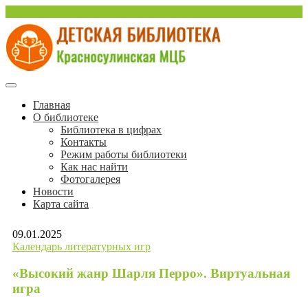
Перейти
sulinlib.deti@yandex.ru
к
содержимому
Красносулинская Детская библиотека
Детская библиотека
Главная
О библиотеке
Красносулинской МЦБ
Библиотека в цифрах
Контакты
Режим работы библиотеки
Как нас найти
Фотогалерея
Новости
Карта сайта
09.01.2025
Календарь литературных игр
«Высокий жанр Шарля Перро». Виртуальная
игра