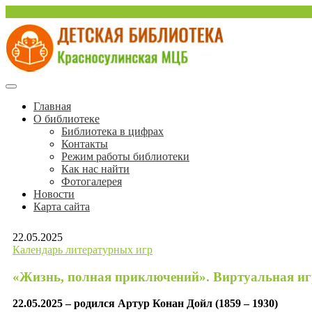
Перейти
sulinlib.deti@yandex.ru
к
содержимому
Красносулинская Детская библиотека
Детская библиотека Краснос
Главная
О библиотеке
Библиотека в цифрах
Контакты
Режим работы библиотеки
Как нас найти
Фотогалерея
Новости
Карта сайта
22.05.2025
Календарь литературных игр
«Жизнь, полная приключений». Виртуальная иг
22.05.2025 – родился Артур Конан Дойл (1859 – 1930)