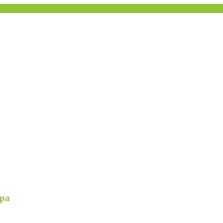
улинской МЦБ
ра