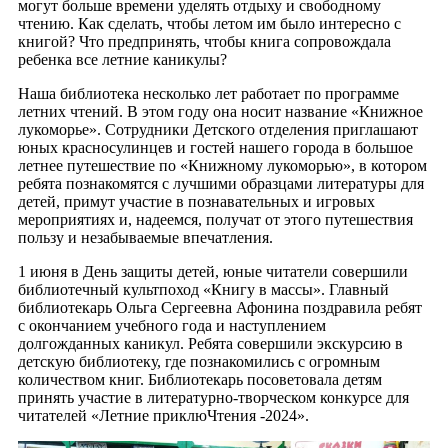
могут больше времени уделять отдыху и свободному
чтению. Как сделать, чтобы летом им было интересно с
книгой? Что предпринять, чтобы книга сопровождала
ребенка все летние каникулы?
Наша библиотека несколько лет работает по программе
летних чтений. В этом году она носит название «Книжное
лукоморье». Сотрудники Детского отделения приглашают
юных красносулинцев и гостей нашего города в большое
летнее путешествие по «Книжному лукоморью», в котором
ребята познакомятся с лучшими образцами литературы для
детей, примут участие в познавательных и игровых
мероприятиях и, надеемся, получат от этого путешествия
пользу и незабываемые впечатления.
1 июня в День защиты детей, юные читатели совершили
библиотечный культпоход «Книгу в массы». Главный
библиотекарь Ольга Сергеевна Афонина поздравила ребят
с окончанием учебного года и наступлением
долгожданных каникул. Ребята совершили экскурсию в
детскую библиотеку, где познакомились с огромным
количеством книг. Библиотекарь посоветовала детям
принять участие в литературно-творческом конкурсе для
читателей «Летние приклюЧтения -2024».