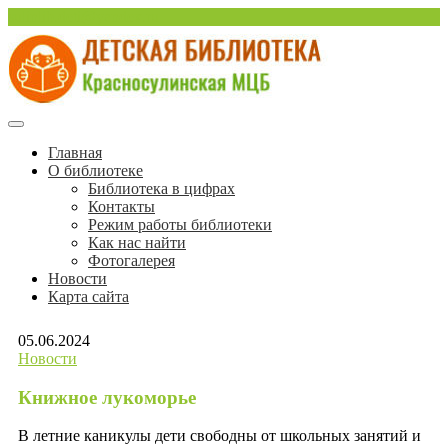
Перейти
sulinlib.deti@yandex.ru
к
содержимому
Красносулинская Детская библиотека
Детская библиотека
Главная
О библиотеке
Красносулинской МЦБ
Библиотека в цифрах
Контакты
Режим работы библиотеки
Как нас найти
Фотогалерея
Новости
Карта сайта
05.06.2024
Новости
Книжное лукоморье
В летние каникулы дети свободны от школьных занятий и