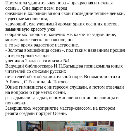
Наступила удивительная пора – прекрасная и нежная
осень… Она дарит всем, перед
снежной и холодной зимой свои последние тёплые деньки,
чудесные мгновения,
чарующий, еле уловимый аромат ярких осенних цветов,
заманчивую красоту уже
собранных плодов и, конечно же, какое-то задумчивое,
может, даже слегка печальное, но
в то же время радостное настроение.
«Золотая волшебница осень», под таким названием прошел
литературный час для
учеников 2 класса гимназии №1.
Ведущий библиотекарь И.Н.Батыщева познакомила юных
читателей со стихами русских
писателей об этой удивительной поре. Вспомнили стихи
А.Блока, С.Есенина, Ф.Тютчева.
Юные гимназисты с интересом слушали, а потом отвечали
на вопросы о приметах осени,
разгадывали загадки, вспоминали осенние пословицы и
поговорки.
Завершилось мероприятие мастер-классом, на котором
ребята создали портрет Осени.