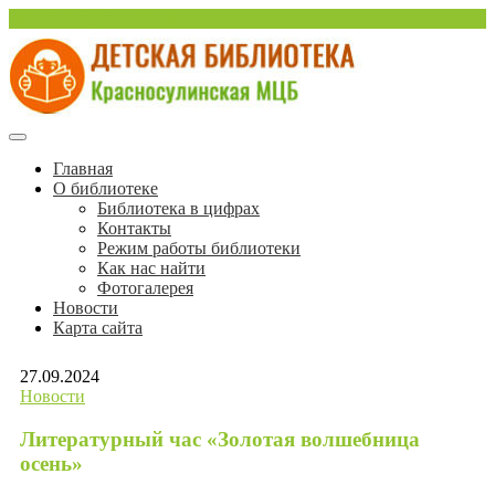
Перейти
sulinlib.deti@yandex.ru
к
содержимому
Красносулинская Детская библиотека
Детская библиотека
Главная
О библиотеке
Красносулинской МЦБ
Библиотека в цифрах
Контакты
Режим работы библиотеки
Как нас найти
Фотогалерея
Новости
Карта сайта
27.09.2024
Новости
Литературный час «Золотая волшебница
осень»