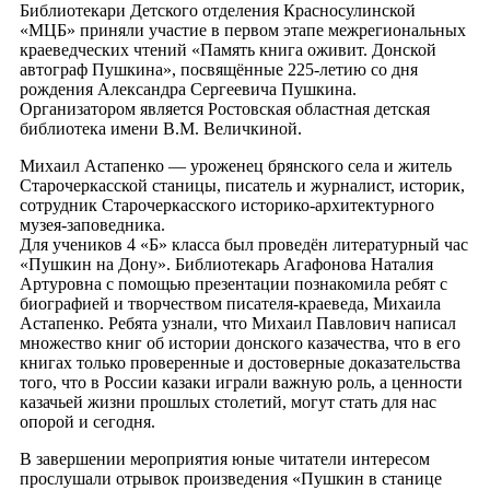
Библиотекари Детского отделения Красносулинской
«МЦБ» приняли участие в первом этапе межрегиональных
краеведческих чтений «Память книга оживит. Донской
автограф Пушкина», посвящённые 225-летию со дня
рождения Александра Сергеевича Пушкина.
Организатором является Ростовская областная детская
библиотека имени В.М. Величкиной.
Михаил Астапенко — уроженец брянского села и житель
Старочеркасской станицы, писатель и журналист, историк,
сотрудник Старочеркасского историко-архитектурного
музея-заповедника.
Для учеников 4 «Б» класса был проведён литературный час
«Пушкин на Дону». Библиотекарь Агафонова Наталия
Артуровна с помощью презентации познакомила ребят с
биографией и творчеством писателя-краеведа, Михаила
Астапенко. Ребята узнали, что Михаил Павлович написал
множество книг об истории донского казачества, что в его
книгах только проверенные и достоверные доказательства
того, что в России казаки играли важную роль, а ценности
казачьей жизни прошлых столетий, могут стать для нас
опорой и сегодня.
В завершении мероприятия юные читатели интересом
прослушали отрывок произведения «Пушкин в станице