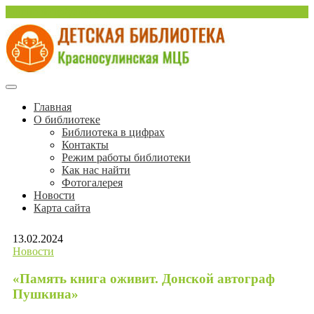
Перейти
sulinlib.deti@yandex.ru
к
содержимому
Красносулинская Детская библиотека
Детская библиотека
Главная
О библиотеке
Красносулинской МЦБ
Библиотека в цифрах
Контакты
Режим работы библиотеки
Как нас найти
Фотогалерея
Новости
Карта сайта
13.02.2024
Новости
«Память книга оживит. Донской автограф
Пушкина»