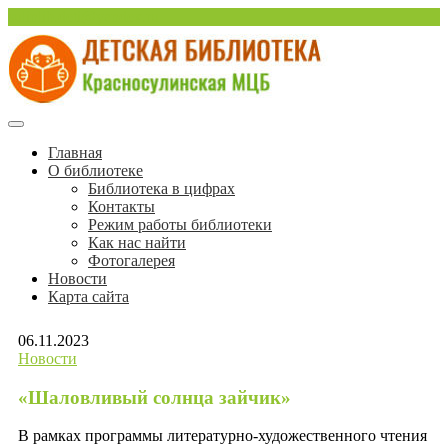
Перейти
sulinlib.deti@yandex.ru
к
содержимому
Красносулинская Детская библиотека
Детская библиотека
Главная
О библиотеке
Красносулинской МЦБ
Библиотека в цифрах
Контакты
Режим работы библиотеки
Как нас найти
Фотогалерея
Новости
Карта сайта
06.11.2023
Новости
«Шаловливый солнца зайчик»
В рамках программы литературно-художественного чтения