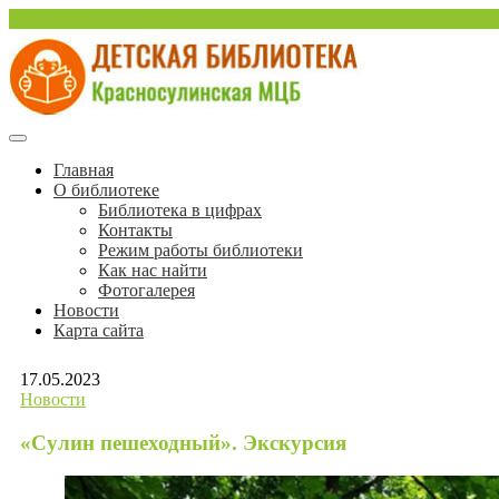
Перейти
sulinlib.deti@yandex.ru
к
содержимому
Красносулинская Детская библиотека
Детская библиотека Краснос
Главная
О библиотеке
Библиотека в цифрах
Контакты
Режим работы библиотеки
Как нас найти
Фотогалерея
Новости
Карта сайта
17.05.2023
Новости
«Сулин пешеходный». Экскурсия