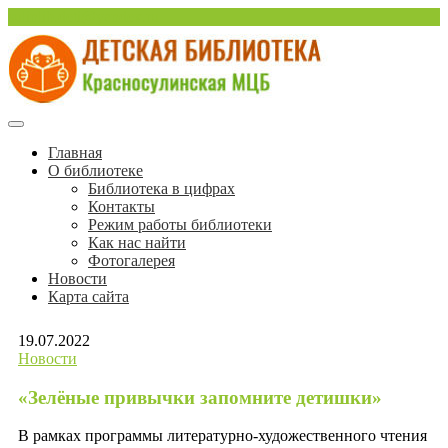
Перейти
sulinlib.deti@yandex.ru
к
содержимому
Красносулинская Детская библиотека
Детская библиотека
Главная
О библиотеке
Красносулинской МЦБ
Библиотека в цифрах
Контакты
Режим работы библиотеки
Как нас найти
Фотогалерея
Новости
Карта сайта
19.07.2022
Новости
«Зелёные привычки запомните детишки»
В рамках программы литературно-художественного чтения