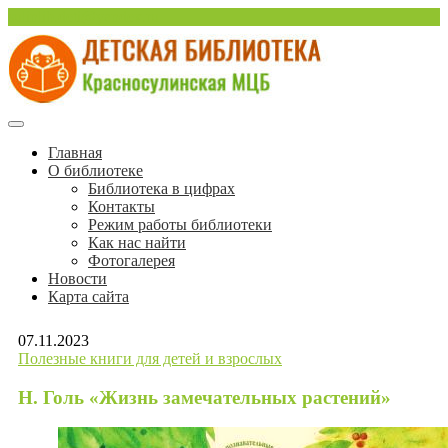
Перейти
sulinlib.deti@yandex.ru
к
содержимому
Красносулинская Детская библиотека
Детская библиотека
Главная
О библиотеке
Красносулинской МЦБ
Библиотека в цифрах
Контакты
Режим работы библиотеки
Как нас найти
Фотогалерея
Новости
Карта сайта
07.11.2023
Полезные книги для детей и взрослых
Н. Голь «Жизнь замечательных растений»