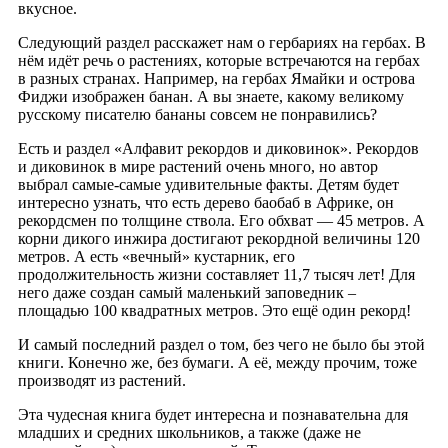
вкусное.
Следующий раздел расскажет нам о гербариях на гербах. В
нём идёт речь о растениях, которые встречаются на гербах
в разных странах. Например, на гербах Ямайки и острова
Фиджи изображен банан. А вы знаете, какому великому
русскому писателю бананы совсем не понравились?
Есть и раздел «Алфавит рекордов и диковинок». Рекордов
и диковинок в мире растений очень много, но автор
выбрал самые-самые удивительные факты. Детям будет
интересно узнать, что есть дерево баобаб в Африке, он
рекордсмен по толщине ствола. Его обхват — 45 метров. А
корни дикого инжира достигают рекордной величины 120
метров. А есть «вечный» кустарник, его
продолжительность жизни составляет 11,7 тысяч лет! Для
него даже создан самый маленький заповедник –
площадью 100 квадратных метров. Это ещё один рекорд!
И самый последний раздел о том, без чего не было бы этой
книги. Конечно же, без бумаги. А её, между прочим, тоже
производят из растений.
Эта чудесная книга будет интересна и познавательна для
младших и средних школьников, а также (даже не