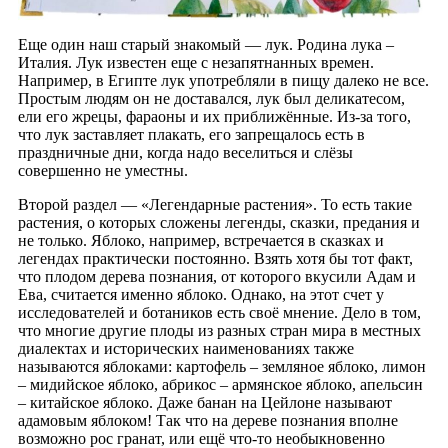
Еще один наш старый знакомый — лук. Родина лука –
Италия. Лук известен еще с незапятнанных времен.
Например, в Египте лук употребляли в пищу далеко не все.
Простым людям он не доставался, лук был деликатесом,
ели его жрецы, фараоны и их приближённые. Из-за того,
что лук заставляет плакать, его запрещалось есть в
праздничные дни, когда надо веселиться и слёзы
совершенно не уместны.
Второй раздел — «Легендарные растения». То есть такие
растения, о которых сложены легенды, сказки, предания и
не только. Яблоко, например, встречается в сказках и
легендах практически постоянно. Взять хотя бы тот факт,
что плодом дерева познания, от которого вкусили Адам и
Ева, считается именно яблоко. Однако, на этот счет у
исследователей и ботаников есть своё мнение. Дело в том,
что многие другие плоды из разных стран мира в местных
диалектах и исторических наименованиях также
называются яблоками: картофель – земляное яблоко, лимон
– мидийское яблоко, абрикос – армянское яблоко, апельсин
– китайское яблоко. Даже банан на Цейлоне называют
адамовым яблоком! Так что на дереве познания вполне
возможно рос гранат, или ещё что-то необыкновенно