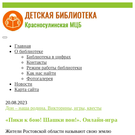
Перейти
sulinlib.deti@yandex.ru
к
содержимому
Красносулинская Детская библиотека
Детская библиотека
Главная
О библиотеке
Красносулинской МЦБ
Библиотека в цифрах
Контакты
Режим работы библиотеки
Как нас найти
Фотогалерея
Новости
Карта сайта
20.08.2023
Дон – наша родина. Викторины, игры, квесты
«Пики к бою! Шашки вон!». Онлайн-игра
Жители Ростовской области называют свою землю