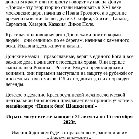
донским краем или попросту говорят «у нас на Дону».
«Доном» эту территорию стали именовать в XVI веке
московские цари, начиная с Ивана Грозного, а в древние
времена названия были другие: Скифия, Сцития, Танаид,
Сарматия, Хазария, Казахия, Дикое Поле.
Красивая полноводная река Дон веками поит и кормит
людей – они селились по её берегам, начиная с каменного
века. Издавна здесь живут и казаки.
Донские казаки – православные, верят в единого Бога и все
важные дела начинают с посещения храма. Они верные
сыны нашей Родины – России. Будучи превосходными
воинами, они первыми выступали на защиту её рубежей от
иноземных захватчиков. Об их подвигах до сих пор ходят
легенды.
Детское отделение Красносулинской межпоселенческой
центральной библиотеки предлагает вам принять участие в
онлайн-игре «Пики к бою! Шашки вон!»
Играть могут все желающие с 21 августа по 15 сентября
2023г.
Именной диплом будет отправлен всем, заполнившим
«Анкету участника».