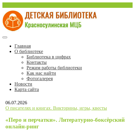
Перейти
sulinlib.deti@yandex.ru
к
содержимому
Красносулинская Детская библиотека
Детская библиотека
Главная
О библиотеке
Красносулинской МЦБ
Библиотека в цифрах
Контакты
Режим работы библиотеки
Как нас найти
Фотогалерея
Новости
Карта сайта
06.07.2026
О писателях и книгах. Викторины, игры, квесты
«Перо и перчатки». Литературно-боксёрский
онлайн-ринг