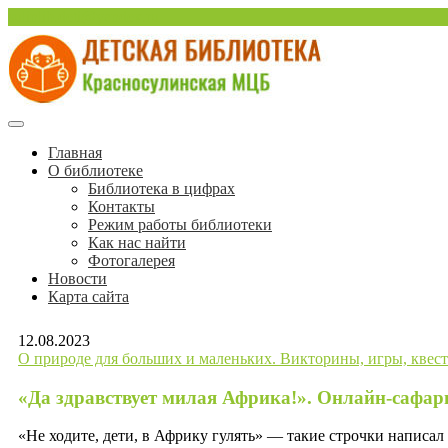
Перейти
sulinlib.deti@yandex.ru
к
содержимому
Красносулинская Детская библиотека
Детская библиотека Краснос
Главная
О библиотеке
Библиотека в цифрах
Контакты
Режим работы библиотеки
Как нас найти
Фотогалерея
Новости
Карта сайта
12.08.2023
О природе для больших и маленьких. Викторины, игры, квес
«Да здравствует милая Африка!». Онлайн-сафар
«Не ходите, дети, в Африку гулять» — такие строчки написал