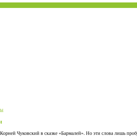
улинской МЦБ
ты
и
 Корней Чуковский в сказке «Бармалей». Но эти слова лишь проб