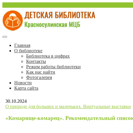
Перейти
sulinlib.deti@yandex.ru
к
содержимому
Красносулинская Детская библиотека
Детская библиотека Краснос
Главная
О библиотеке
Библиотека в цифрах
Контакты
Режим работы библиотеки
Как нас найти
Фотогалерея
Новости
Карта сайта
30.10.2024
О природе для больших и маленьких. Виртуальные выставки
«Комарище-комарец». Рекомендательный списо