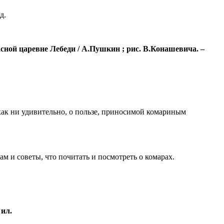
д.
сной царевне Лебеди / А.Пушкин ; рис. В.Конашевича. –
как ни удивительно, о пользе, приносимой комариным
м и советы, что почитать и посмотреть о комарах.
 ил.