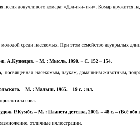
 песня докучливого комара: «Дзи-и-и- и-и». Комар кружится над
молодой среди насекомых. При этом семейство двукрылых длинн
А.Кузнецов. – М. : Мысль, 1990. – С. 152 – 154.
а, посвященная насекомым, паукам, домашним животным, подроб
льского. – М. : Малыш, 1965. – 19 с. : ил.
проглотила сова.
ж. Р.Кумбс. – М. : Планета детства, 2001. – 48 с. – (Всё обо 
 размножение, отличные иллюстрации.