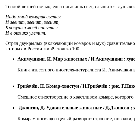
Теплой летней ночью, едва погасишь свет, слышится заунывная
Надо мной комарик вьется
И звенит, звенит, звенит,
Кровушки моей напьется
И в окошко улетит.
Отряд двукрылых (включающий комаров и мух) сравнительно 
которых в России живёт только 100…
Акимушкин, И. Мир животных / И.Акимушкин ; худож. 
Книга известного писателя-натуралиста И. Акимушкин
Грибачёв, Н. Комар-хвастун / Н.Грибачёв ; рис. Г.Нико
Смешное стихотворение о хвастливом комаре, которого 
Джонсон, Д. Удивительные животные / Д.Джонсон ; худо
Комарам посвящен целый разворот: строение, повадки,