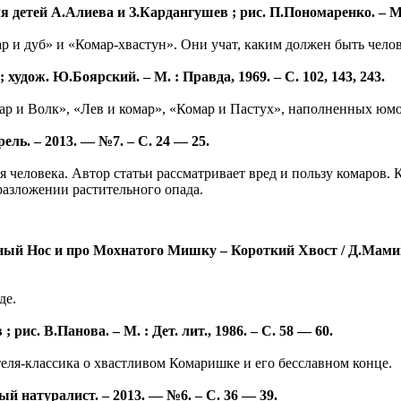
 детей А.Алиева и З.Кардангушев ; рис. П.Пономаренко. – М. : 
ар и дуб» и «Комар-хвастун». Они учат, каким должен быть чел
худож. Ю.Боярский. – М. : Правда, 1969. – С. 102, 143, 243.
ар и Волк», «Лев и комар», «Комар и Пастух», наполненных юм
ль. – 2013. — №7. – С. 24 — 25.
 человека. Автор статьи рассматривает вред и пользу комаров.
азложении растительного опада.
й Нос и про Мохнатого Мишку – Короткий Хвост / Д.Мамин — 
де.
рис. В.Панова. – М. : Дет. лит., 1986. – С. 58 — 60.
теля-классика о хвастливом Комаришке и его бесславном конце.
натуралист. – 2013. — №6. – С. 36 — 39.