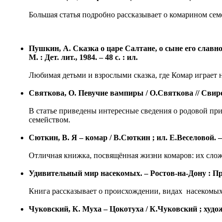
Большая статья подробно рассказывает о комарином семе
Пушкин, А. Сказка о царе Салтане, о сыне его славн
М. : Дет. лит., 1984. – 48 с. : ил.
Любимая детьми и взрослыми сказка, где Комар играет 
Святкова, О. Певучие вампиры / О.Святкова // Свирел
В статье приведены интересные сведения о родовой при
семейством.
Сюткин, В. Я – комар / В.Сюткин ; ил. Е.Веселовой. – 
Отличная книжка, посвящённая жизни комаров: их сложн
Удивительный мир насекомых. – Ростов-на-Дону : Проф-
Книга рассказывает о происхождении, видах насекомых,
Чуковский, К. Муха – Цокотуха / К.Чуковский ; худож. 