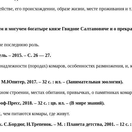
йстве, его происхождении, образе жизни, месте проживания и т.
ом и могучем богатыре князе Гвидоне Салтановиче и о прекра
не последнюю роль.
ь. – 2015. – С. 26 — 27.
надлежности (породах) комаров, особенностях размножения, и, 
М.Юпитер, 2017. – 32 с. : ил. – (Занимательная зоология).
ом строении, местах обитания, привычках, о памятниках комара
Пресс, 2018. – 32 с. : цв. ил. – (В мире знаний).
 чем питаются комары, где живут.
С.Бордюг, Н.Трепенок. – М. : Планета детства, 2001. – 12 с. :