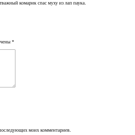
отважный комарик спас муху из лап паука.
ечены
*
ля последующих моих комментариев.