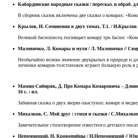
Кабардинские народные сказки / пересказ. и обраб. для
В сборник сказок включены две сказки о комарах: «Ком
Крылов, И. Сочинения в двух томах. Т.1. / И.Крылов ; 
Великий баснописец посвящает комару три басни: «Ком
Маловичко, Л. Комары и мухи / Л. Маловичко // Свире
Необычайно велико значение двукрылых в природе и для
личинки комаров-толстоножек играют большую роль в р
Мамин-Сибиряк, Д. Про Комара Комаровича – Длинны
16 с. : ил.
Забавная сказка о двух зверях-хвастунах: комаре и медве
Михалков, С. Мой друг : стихи и сказки / С.Михалков ; 
Замечательное стихотворение известного детского писа
Непомнящий, Н. Кровопийцы / Н.Непомнящий // Юный 