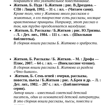
понравится это увлекательное повествование.
Житков, Б. Пудя / Б.Житков ; рис. В.Дроздова. –
СПб : Лицей, 1992. – 31 с. : ил. – (Читаем сами).
Кроме того, что у Житкова много рассказов о
животных, в его творчестве есть рассказы, носящие
нравственные принципы. Например, этот рассказ о
том, как трудно преодолевается малодушие
.
Житков, Б. Рассказы / Б.Житков ; рис. Ю.Тризны.
– Л. : Дет. лит., 1984. – 111 с. : ил. – (Школьная
библиотека).
В сборник вошли рассказы Б. Житкова о храбрости.
Житков, Б. Рассказы / Б. Житков. – М. : Дрофа —
Плюс, 2007. – 64 с. : ил. — (Внеклассное чтение).
В сборник вошли рассказы Б. Житкова из раздела
«Что бывало»
.
Житков, Б. Семь огней : очерки, рассказы,
повести, пьесы / Б.Житков ; рис. А.Брея и др. – Л. :
Дет. лит., 1982. – 287 с. : ил. – (Библиотечная
серия).
Автор книги – известный советский детский
писатель, один из основателей детской литературы.
В это сборник вошли рассказы, пьесы, повести и