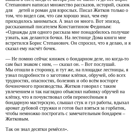
Степанович написал множество рассказов, историй, сказок
для детей и роман для взрослых. Писал Житков только о
том, что видел сам, что сам хорошо знал, чем ему
приходилось заниматься. А знал он много. Вот эпизод,
рассказанный писателем Константином Фединым:
«Однажды для одного рассказа мне понадобилось получше
узнать, как делаются бочки. На лестнице Дома книги мне
встретился Борис Степанович. Он спросил, что я делаю, и я
сказал ему насчёт бочек.
— Не помню сейчас книжек о бондарном деле, но когда-то
сам был знаком с ним, — сказал он. – Вот послушай.
Мы отошли в сторонку, и тут же, на площадке лестницы, я
узнал подробности о заготовке клёпки, обручей, обо всех
трудностях, опасностях, болезнях и обо всём восторге
бочоночного производства. Житков говорил с таким
увлечением и так наглядно объяснял набивку обручей на
клёпку, что я почувствовал себя перенесённым в
бондарную мастерскую, слышал стук и гул работы, вдыхал
аромат дубовой стружки и готов был взяться за горбатик,
чтобы немножко построгать с замечательным бондарем –
Житковым.
Так он знал десятки ремёсел».