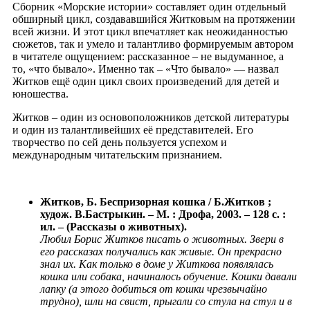
Сборник «Морские истории» составляет один отдельный
обширный цикл, создававшийся Житковым на протяжении
всей жизни. И этот цикл впечатляет как неожиданностью
сюжетов, так и умело и талантливо формируемым автором
в читателе ощущением: рассказанное – не выдуманное, а
то, «что бывало». Именно так – «Что бывало» — назвал
Житков ещё один цикл своих произведений для детей и
юношества.
Житков – один из основоположников детской литературы
и один из талантливейших её представителей. Его
творчество по сей день пользуется успехом и
международным читательским признанием.
Житков, Б. Беспризорная кошка / Б.Житков ;
худож. В.Бастрыкин. – М. : Дрофа, 2003. – 128 с. :
ил. – (Рассказы о животных).
Любил Борис Житков писать о животных. Звери в
его рассказах получались как живые. Он прекрасно
знал их. Как только в доме у Житкова появлялась
кошка или собака, начиналось обучение. Кошки давали
лапку (а этого добиться от кошки чрезвычайно
трудно), шли на свист, прыгали со стула на стул и в