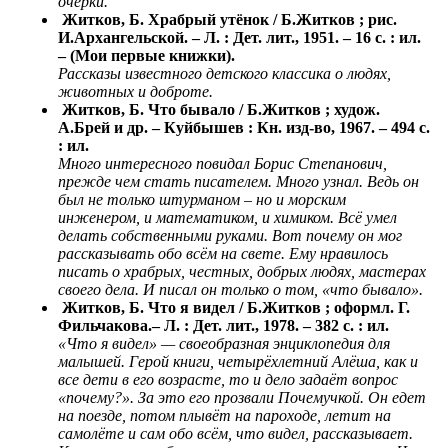
очерки.
Житков, Б. Храбрый утёнок / Б.Житков ; рис.
И.Архангельской. – Л. : Дет. лит., 1951. – 16 с. : ил.
– (Мои первые книжки).
Рассказы известного детского классика о людях,
животных и доброте.
Житков, Б. Что бывало / Б.Житков ; худож.
А.Брей и др. – Куйбышев : Кн. изд-во, 1967. – 494 с.
: ил.
Много интересного повидал Борис Степанович,
прежде чем стать писателем. Много узнал. Ведь он
был не только штурманом – но и морским
инженером, и математиком, и химиком. Всё умел
делать собственными руками. Вот почему он мог
рассказывать обо всём на свете. Ему нравилось
писать о храбрых, честных, добрых людях, мастерах
своего дела. И писал он только о том, «что бывало».
Житков, Б. Что я видел / Б.Житков ; оформл. Г.
Фильчакова.– Л. : Дет. лит., 1978. – 382 с. : ил.
«Что я видел» — своеобразная энциклопедия для
малышей. Герой книги, четырёхлетний Алёша, как и
все дети в его возрасте, то и дело задаёт вопрос
«почему?». За это его прозвали Почемучкой. Он едет
на поезде, потом плывёт на пароходе, летит на
самолёте и сам обо всём, что видел, рассказывает.