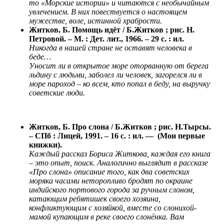
то «Морские истории» и читаются с необычайным
увлечением. В них повествуется о настоящем
мужестве, воле, истинной храбрости.
Житков, Б. Помощь идёт / Б.Житков ; рис. Н.
Петровой. – М. : Дет. лит., 1966. – 29 с. : ил.
Никогда в нашей стране не оставят человека в
беде…
Уносит ли в открытое море оторванную от берега
льдину с людьми, заболел ли человек, загорелся ли в
море пароход – ко всем, кто попал в беду, на выручку
советские люди.
Житков, Б. Про слона / Б.Житков ; рис. Н.Тырсы.
– СПб : Лицей, 1991. – 16 с. : ил. — (Мои первые
книжки).
Каждый рассказ Бориса Житкова, каждая его книга
– это опыт, поиск. Аналогично выглядит в рассказе
«Про слона» описание того, как два советских
моряка часами неторопливо бродят по окраине
индийского портового города за ручным слоном,
катающим ребятишек своего хозяина,
конфликтующим с хозяйкой, вместе со слонихой-
мамой купающим в реке своего слонёнка. Вам