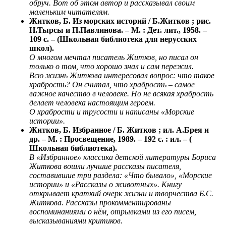
обруч. Вот об этом автор и рассказывал своим
маленьким читателям.
Житков, Б. Из морских историй / Б.Житков ; рис.
Н.Тырсы и П.Павлинова. – М. : Дет. лит., 1958. –
109 с. – (Школьная библиотека для нерусских
школ).
О многом мечтал писатель Житков, но писал он
только о том, что хорошо знал и сам пережил.
Всю жизнь Житкова интересовал вопрос: что такое
храбрость? Он считал, что храбрость – самое
важное качество в человеке. Но не всякая храбрость
делает человека настоящим героем.
О храбрости и трусости и написаны «Морские
истории».
Житков, Б. Избранное / Б. Житков ; ил. А.Брея и
др. – М. : Просвещение, 1989. – 192 с. : ил. – (
Школьная библиотека).
В «Избранное» классика детской литературы Бориса
Житкова вошли лучшие рассказы писателя,
составившие три раздела: «Что бывало», «Морские
истории» и «Рассказы о животных». Книгу
открывает краткий очерк жизни и творчества Б.С.
Житкова. Рассказы прокомментированы
воспоминаниями о нём, отрывками из его писем,
высказываниями критиков.