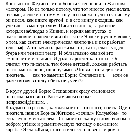
Константин Федин считал Бориса Степановича Житкова
мастером. Но не только потому, что тот многое умел делать
руками, а ещё и потому, «что у него можно учиться письму:
он писал, как никто другой, и в его книгу входишь, как
ученик – в мастерскую». Писал о слонах, за работой
которых наблюдал в Индии, и юрких мангустах, о
шаловливой, надоедливой обезьянке Яшке и ручном волке,
о том, как светит электрическая лампочка и как работает
телеграф. А то начинал рассказывать, как сделать модель
буера или теневой театр. И обязательно сам всё это
смастерит и испытает. И даже нарисует картинки. Он
считал, что писатель, тем более детский, должен работать
не только головой, но и руками. «Что же это за детский
писатель, — как-то заметил Борис Степанович, — если он
даже гвоздя в стену вбить не умеет?»
В кругу друзей Борис Степанович сразу становился
центром разговора. Рассказчиком он был
непревзойдённым…
Каждый его рассказ, каждая книга – это опыт, поиск. Один
писатель назвал Бориса Житкова «вечным Колумбом», то
есть вечным искателем. Он написал сказку о доверчивом и
добром утёнке и романтическую легенду о каменном
корабле Элчан-Кайя, фантастическую повесть и роман.