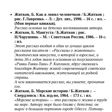
Житков, Б. Как я ловил человечков / Б.Житков ;
рис. Г.Лавренко. – Л. : Дет. лит., 1990. – 16 с. : ил. –
(Мои первые книжки).
Рассказ основан на детских воспоминаниях автора.
Житков, Б. Мангуста / Б.Житков ; рис.
Н.Чарушина. – М. : Советская Россия, 1986. – 16 с.
: ил.
Этот рассказ входит в один из лучших циклов
рассказов писателя – «Рассказы о животных».
Экзотическая мангуста, о которой и взрослые, и
дети 30-х годов знали в основном из полусказочного
«Рикки-Тикки-Тави» Р. Киплинга, вдруг оказалась
благодаря Житкову живой современницей советских
читателей-школьников, жительницей их родной
страны.
А чем заканчивается рассказ, вы узнаете, прочитав
его.
Житков, Б. Морские истории / Б.Житков ; –
Свердловск : Кн. изд-во, 1964. – 173 с. : ил.
«Морские истории» — это рассказы о жизни и труде
на море. Автору море было близко с детства: он
вырос в большом портовом городе Одессе. Потому-