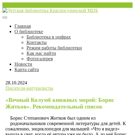
Перейти
sulinlib.deti@yandex.ru
к
содержимому
Красносулинская Детская библиотека
Детская библиотека
Главная
О библиотеке
Красносулинской МЦБ
Библиотека в цифрах
Контакты
Режим работы библиотеки
Как нас найти
Фотогалерея
Новости
Карта сайта
28.10.2024
Писатели-натуралисты
«Вечный Колумб книжных морей: Борис
Житков». Рекомендательный список
Борис Степанович Житков был одним из
родоначальников современной литературы для детей. К
сожалению, энциклопедия для малышей «Что я видел»
вышла в свет, когда её автора уже не было. А до неё Борис