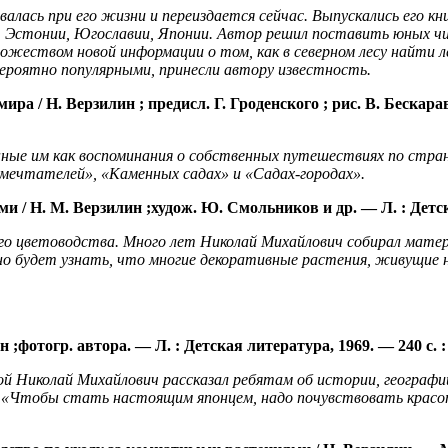
валась при его жизни и переиздается сейчас. Выпускались его кни
, Эстонии, Югославии, Японии.
Автор решил поставить юных чит
ожеством новой информации о том, как в северном лесу найти ле
вероятно популярными, принесли автору известность.
мира / Н.
Верзилин ;
предисл. Г.
Гроденского
; рис. В.
Бескара
нные им как воспоминания о собственных путешествиях по стра
 мечтателей», «Каменных садах» и «Садах-городах».
ми / Н. М.
Верзилин ;
худож
.
Ю. Смольников и др. —
Л.
:
Детск
ого цветоводства. Много лет Николай Мих
айлович собирал матер
о будет узнать, что многие декоративные растения, живущие н
н ;
фотогр
. автора. —
Л.
:
Детская литература, 1969. — 240
с. :
рой Николай Михайлович рассказал ребятам об истории, географ
. «Чтобы стать настоящим японцем, надо почувствовать красот