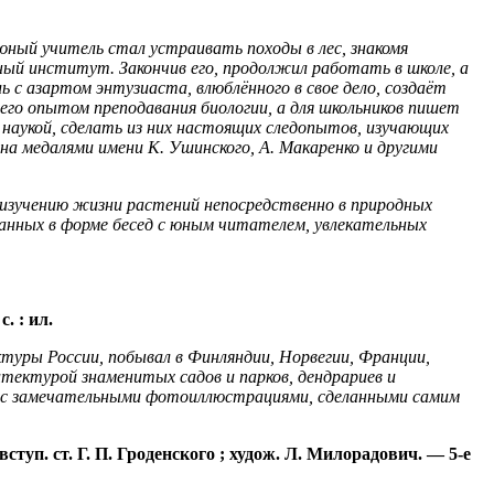
 юный учитель стал устраивать походы в лес, знакомя
енный институт
. Закончив его, продолжил работать в школе, а
с азартом энтузиаста, влюблённого в свое дело, создаёт
 его опытом преподавания биологии, а для школьников пишет
 на
укой, сделать из них настоящих следопытов, изучающих
на медалями имени К. Ушинского, А. Макаренко и другими
 изучению жизни растений непосредственно в природных
санных в форме бесед с юным читателем, увлекательных
9
с. :
ил.
ктуры России, побывал в Финляндии, Норвегии, Франции,
хитект
урой знаменитых садов и парков, дендрариев и
вет с замечательными фотоиллюстрациями, сделанными самим
ступ. ст. Г. П.
Гроденского
;
худож
. Л. Милорадович. — 5-е