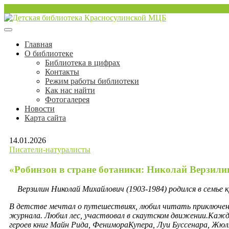
Перейти
sulinlib.deti@yandex.ru
к
содержимому
Красносулинская Детская библиотека
Детская библиотека Краснос
Главная
О библиотеке
Библиотека в цифрах
Контакты
Режим работы библиотеки
Как нас найти
Фотогалерея
Новости
Карта сайта
14.01.2026
Писатели-натуралисты
«Робинзон в стране ботаники: Николай Верзили
Верзилин Николай Михайлович (1903-1984) родился в семье 
В детстве мечтал о путешествиях, любил читать приключенчес
журнала. Любил лес, участвовал в скаутском движении.Каждо
героев книг Майн Рида, ФенимораКупера, Луи Буссенара, Жюля