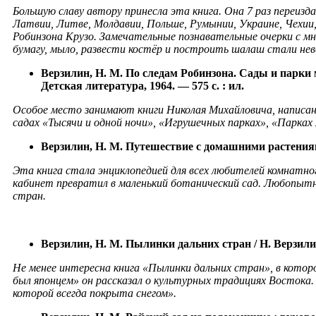
Большую с
лаву автору принесла эта книга. Она 7 раз переизда
Латвии, Литве, Молдавии, Польше, Румынии, Украине, Чехии
Робинзона Крузо. Замеч
ательные познавательные очерки с мн
бумагу, мыло, развести костёр и построить шалаш стали не
Верзилин, Н. М. По следам Робинзона. Сады и парки 
Детская литература, 1964. — 575
с. :
ил.
Особое место занимают книги Николая Михайловича, написа
садах «Тысячи и одной ночи», «Игрушечных парках», «Парках
Верзилин, Н. М. Путешествие с домашними растения
Эта книга стала энциклопедией для всех любителей комнатн
кабинет превратил в маленький ботанический сад. Любопытн
стран.
Верзилин, Н. М. Пылинки дальних стран / Н.
Верзил
и
Не менее интересна книга «Пылинки дальних стран», в кото
был японцем» он рассказал о культурных традициях Востока
которой всегда покрыта снегом».