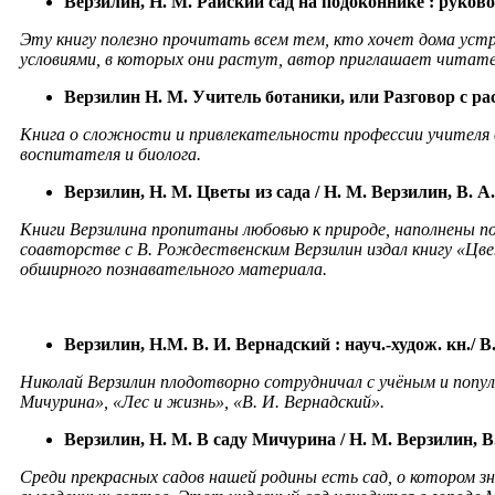
Верзилин, Н. М. Райский сад на
подоконнике :
руково
Эту книгу
полезно прочитать всем тем, кто хочет дома уст
условиями, в которых они растут, автор приглашает читат
Верзилин Н. М. Учитель ботаники, или Разговор с
ра
Книга о сложности и привлекательности профессии учителя в
воспитателя и биолога.
Верзилин, Н. М. Цветы из сада / Н. М. Верзилин, В. А
Книги Верзилина пропитаны любовью к природе, наполнены п
соавторстве с В. Рождественским Верзилин издал книгу «Цве
обширного познавательного материала.
Верзилин, Н.М. В. И.
Вернадский :
науч.-
худож
. кн./ 
Николай Верзилин плодотворно сотрудничал с учёным и популя
Мичурина», «Лес и жизнь», «В. И. Вернадский».
Верзилин, Н. М. В саду Мичурина / Н. М. Верзилин, В
Среди прекрасных садов нашей родины есть сад, о ко
тором зн