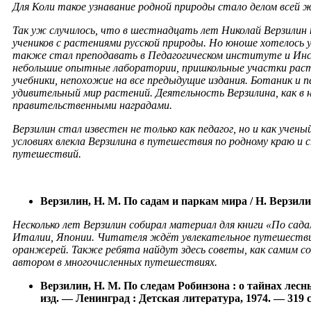
Для Коли такое узнавание родной природы стало делом всей ж
Так уж случилось, что в шестнадцать лет Нико
лай Верзилин 
учеников с растениями русской природы. Но юноше хотелось 
также стал преподавать в Педагогическом институте и Инст
небольшие опытные лаборатории, пришкольн
ые участки раст
учебники, непохожие на все предыдущие издания. Ботаник и пе
удивительный мир растений. Деятельность Верзилина, как в н
правительственными наградами.
Верзилин стал известен не только как педагог, но и как уче
условиях влекла Верзилина в путешествия по родному краю и
путешествий.
Верзилин, Н. М. По садам и паркам мира / Н.
Верзили
Несколько лет Верзилин собирал ма
териал для книги «По сад
Италии, Японии. Читателя ждёт увлекательное путешествие
оранжерей. Также ребята найдут здесь советы, как самим со
автором в многочисленных путешествиях.
Верзилин, Н. М. По следам
Робинзона :
о тайнах лесны
изд. —
Ленинград :
Детская литература, 1974. — 319
с