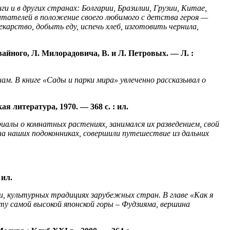
ги и в других странах: Болгарии, Бразилии, Грузии, Китае,
ателей в положение своего любимого с детства героя —
карство, добыть еду, испечь хлеб, изготовить чернила,
вайного
, Л. Милорадович
а, В. и Л. Петровых. —
Л.
:
нам
.
В книге «Сады и парки мира» увлеченно рассказывал о
ая литература, 1970. — 368
с. :
ил.
иалы о комнатных растениях, занимался их разведением, свой
а наших подоконниках, совершили путешествие из дальних
ил.
ии, культурных традициях зарубежных стран.
В главе «Как я
у самой высокой японской горы – Фудзияма, вершина