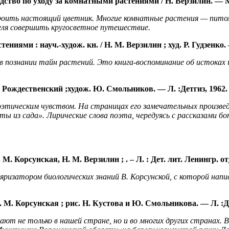
дство по уходу за комнатными растениями / Н. Верзилин. —
роить настоящий цветник. Многие комнатные растения — питом
еля совершить кругосветное путешествие.
стениями :
науч.-
худож
. кн. / Н. М. Верзилин ; худ. Р. Гудзенко.
 познании тайн растений. Это книга-воспоминание об истоках и
.
Рождественский ;
х
удож
. Ю. Смольников. —
Л.
:
Детгиз
, 1962
оэтическим чувством. На страницах его замечательных произв
ты из сада». Лирические слова поэта, чередуясь с рассказами
В. М. Корсунская, Н. М. Верзилин ;
. –
Л.
:
Дет. лит. Ленингр.
от
ризатором биологических знаний В. Корсунской, с которой напи
. М.
Корсунская ;
рис. Н.
Кусто
ва
и Ю.
Смольникова
. —
Л.
:
Д
ают не только в нашей стране, но и во многих других странах.