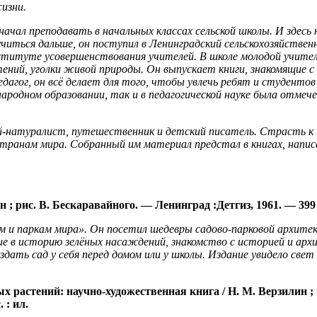
изни.
начал преподавать в начальных классах сельской школы. И здесь
учиться дальше, он поступил в Ленинградский сельскохозяйств
итуте усовершенствования учителей. В школе молодой учитель 
ений, уголки живой природы. Он выпускает книги, знакомящие с
дагог, он всё делает для того, чтобы увлечь ребят и студентов
ародном образовании, так и в педагогической науке была отмече
ный-натуралист, путешественник и детски
й писатель. Страсть к
 странам мира. Собранный им материал предстал в книгах, напи
н ;
рис. В.
Бескаравайного
. —
Ленинград :
Детгиз
, 1961. — 39
ам и паркам мира». Он посетил шедевры садово-парковой архите
 в историю зелёных насаждений, знакомство с историей и ар
здать сад у себя перед домом или у школы. Издание увидело с
х растений: научно-художественная книга / Н. М. Верзилин ; в
. :
ил.