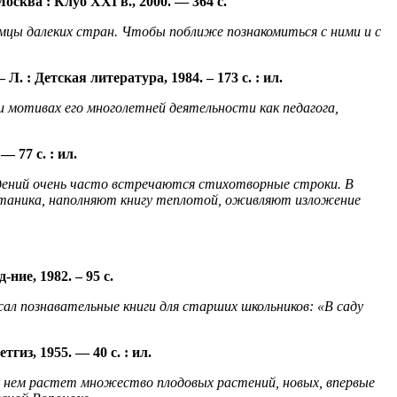
Москва :
Клуб XXI в., 2000. — 364 с.
цы далеких стран. Чтобы поближе познакомиться с ними и с
 –
Л. :
Детская литература, 1984. – 173
с. :
ил.
 мотивах его многолетней деятельности как педагога,
. — 77
с. :
ил.
едений очень часто встречаются стихотворные строки. В
 ботаника, наполняют книгу теплотой, оживляют изложение
д-ние
, 1982. – 95 с.
сал познавательные книги для старших школьников: «В саду
етгиз
, 1955. — 40
с. :
ил.
 В нем растет множество плодовых растений, новых, впервые