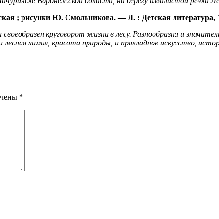
Мичуринске Воронежской области, на берегу извилистой речки Л
кая ;
рис
унки Ю.
Смольникова
. —
Л.
:
Детская литература, 
оеобразен круговорот жизни в лесу. Разнообразна и значительна
и лесная химия, красота природы
,
и прикладное искусство, истор
ечены
*