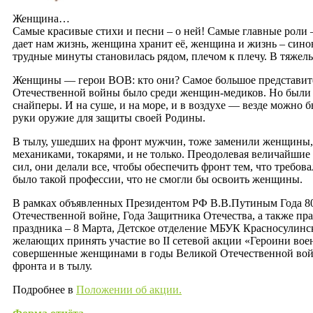
Женщина…
Самые красивые стихи и песни – о ней! Самые главные роли –
дает нам жизнь, женщина хранит её, женщина и жизнь – синон
трудные минуты становилась рядом, плечом к плечу. В тяжел
Женщины — герои ВОВ: кто они? Самое большое представит
Отечественной войны было среди женщин-медиков. Но были и
снайперы. И на суше, и на море, и в воздухе — везде можно 
руки оружие для защиты своей Родины.
В тылу, ушедших на фронт мужчин, тоже заменили женщины, 
механиками, токарями, и не только. Преодолевая величайшие 
сил, они делали все, чтобы обеспечить фронт тем, что требов
было такой профессии, что не смогли бы освоить женщины.
В рамках объявленных Президентом РФ В.В.Путиным Года 8
Отечественной войне, Года Защитника Отечества, а также пр
праздника – 8 Марта, Детское отделение МБУК Красносулинс
желающих принять участие во II сетевой акции «Героини вое
совершенные женщинами в годы Великой Отечественной войн
фронта и в тылу.
Подробнее в
Положении об акции.