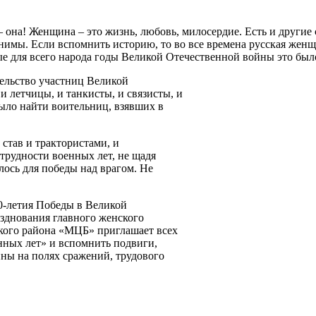
 она! Женщина – это жизнь, любовь, милосердие. Есть и другие с
имы. Если вспомнить историю, то во все времена русская женщи
ые для всего народа годы Великой Отечественной войны это был
ельство участниц Великой
 летчицы, и танкисты, и связисты, и
было найти воительниц, взявших в
став и трактористами, и
трудности военных лет, не щадя
алось для победы над врагом. Не
0-летия Победы в Великой
азднования главного женского
кого района «МЦБ» приглашает всех
нных лет» и вспомнить подвиги,
ы на полях сражений, трудового