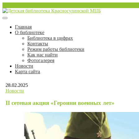
Перейти
sulinlib.deti@yandex.ru
к
содержимому
Красносулинская Детская библиотека
Детская библиотека Краснос
Главная
О библиотеке
Библиотека в цифрах
Контакты
Режим работы библиотеки
Как нас найти
Фотогалерея
Новости
Карта сайта
28.02.2025
Новости
II сетевая акция «Героини военных лет»