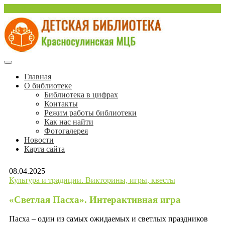
Перейти
sulinlib.deti@yandex.ru
к
содержимому
Красносулинская Детская библиотека
Детская библиотека
Главная
О библиотеке
Красносулинской МЦБ
Библиотека в цифрах
Контакты
Режим работы библиотеки
Как нас найти
Фотогалерея
Новости
Карта сайта
08.04.2025
Культура и традиции. Викторины, игры, квесты
«Светлая Пасха». Интерактивная игра
Пасха – один из самых ожидаемых и светлых праздников